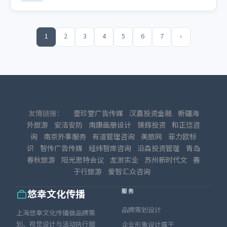
1
2
3
4
5
6
7
›
友情链接：
壹珍堂广告传媒
汉嘉投资金融
新疆海
外旅游
安洁安防
南康画册设计
镁辉投资
和正信咨
询
南京外事服务
有道管理咨询
美旅网
菲力欧标
识
智传广告传媒
经纬智库咨询
沿森投资管理
青岛
春秋旅游
阳光思特会议
龙澍实业
苏州新时代文
善
于行旅游
爱智汇众咨询
服务
悠幸文化传播
品牌策划设计
上海悠幸文化传播做品牌策
划、视觉设计与活动执行服
企业形象设计属于