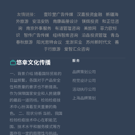
友情链接：
壹珍堂广告传媒
汉嘉投资金融
新疆海
外旅游
安洁安防
南康画册设计
镁辉投资
和正信咨
询
南京外事服务
有道管理咨询
美旅网
菲力欧标
识
智传广告传媒
经纬智库咨询
沿森投资管理
青岛
春秋旅游
阳光思特会议
龙澍实业
苏州新时代文
善
于行旅游
爱智汇众咨询
服务
悠幸文化传播
品牌策划公司
一、背景介绍 随着国际贸易的
日益频繁，各国对于产品安全
视觉设计公司
性和质量的要求也不断提高。
活动执行公司
作为保障国家安全和人民健康
上海品牌策划
的最后一道防线，检验检疫技
术中心扮演着至关重要的角
色。 二、现状分析 当前，我国
检验检疫技术中心在职能范
围、技术水平和服务模式等方
面存在一定的局限性与挑战。